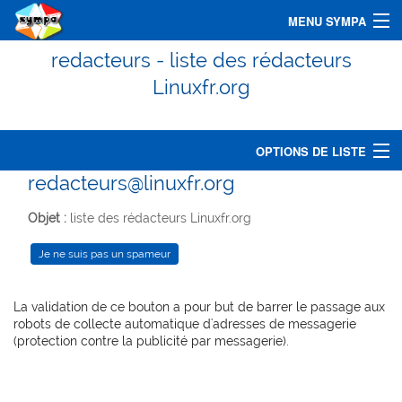
MENU SYMPA
redacteurs - liste des rédacteurs
Accueil
Linuxfr.org
Chercher une liste
Assistance
OPTIONS DE LISTE
redacteurs@linuxfr.org
Connexion
Options de liste
Objet :
liste des rédacteurs Linuxfr.org
Contacter le propriétaire
Accueil de la liste
La validation de ce bouton a pour but de barrer le passage aux
S'abonner
robots de collecte automatique d'adresses de messagerie
(protection contre la publicité par messagerie).
Se désabonner
Archives